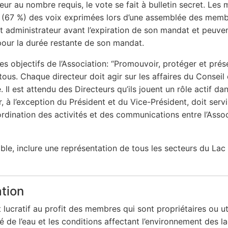
eur au nombre requis, le vote se fait à bulletin secret. Les
 (67 %) des voix exprimées lors d’une assemblée des membre
ut administrateur avant l’expiration de son mandat et peuven
 pour la durée restante de son mandat.
les objectifs de l’Association: “Promouvoir, protéger et pré
e tous. Chaque directeur doit agir sur les affaires du Consei
 Il est attendu des Directeurs qu’ils jouent un rôle actif 
, à l’exception du Président et du Vice-Président, doit serv
oordination des activités et des communications entre l’Asso
ible, inclure une représentation de tous les secteurs du La
ation
 lucratif au profit des membres qui sont propriétaires ou uti
ité de l’eau et les conditions affectant l’environnement des l